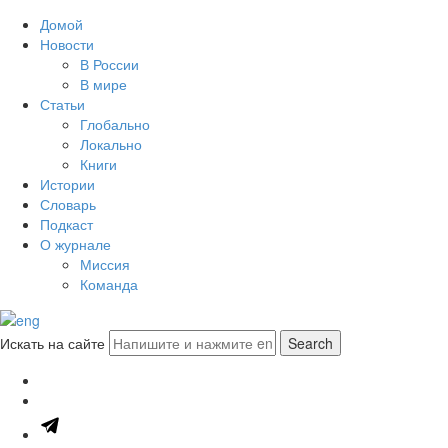
Домой
Новости
В России
В мире
Статьи
Глобально
Локально
Книги
Истории
Словарь
Подкаст
О журнале
Миссия
Команда
Искать на сайте