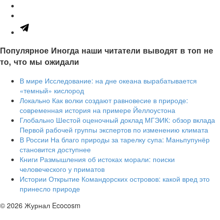
Популярное
Иногда наши читатели выводят в топ не
то, что мы ожидали
В мире
Исследование: на дне океана вырабатывается
«темный» кислород
Локально
Как волки создают равновесие в природе:
современная история на примере Йеллоустона
Глобально
Шестой оценочный доклад МГЭИК: обзор вклада
Первой рабочей группы экспертов по изменению климата
В России
На благо природы за тарелку супа: Маньпупунёр
становится доступнее
Книги
Размышления об истоках морали: поиски
человеческого у приматов
Истории
Открытие Командорских островов: какой вред это
принесло природе
© 2026 Журнал Ecocosm