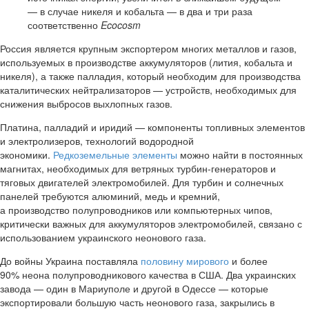
— в случае никеля и кобальта — в два и три раза
соответственно
Ecocosm
Россия является крупным экспортером многих металлов и газов,
используемых в производстве аккумуляторов (лития, кобальта и
никеля), а также палладия, который необходим для производства
каталитических нейтрализаторов — устройств, необходимых для
снижения выбросов выхлопных газов.
Платина, палладий и иридий — компоненты топливных элементов
и электролизеров, технологий водородной
экономики.
Редкоземельные элементы
можно найти в постоянных
магнитах, необходимых для ветряных турбин-генераторов и
тяговых двигателей электромобилей. Для турбин и солнечных
панелей требуются алюминий, медь и кремний,
а производство полупроводников или компьютерных чипов,
критически важных для аккумуляторов электромобилей, связано с
использованием украинского неонового газа.
До войны Украина поставляла
половину мирового
и более
90% неона полупроводникового качества в США. Два украинских
завода — один в Мариуполе и другой в Одессе — которые
экспортировали большую часть неонового газа, закрылись в