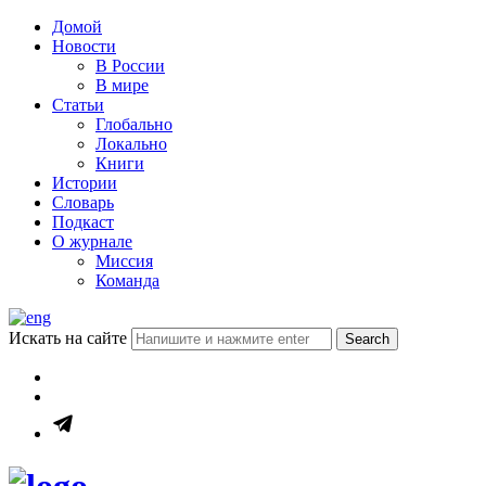
Домой
Новости
В России
В мире
Статьи
Глобально
Локально
Книги
Истории
Словарь
Подкаст
О журнале
Миссия
Команда
Искать на сайте