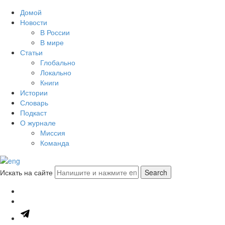
Домой
Новости
В России
В мире
Статьи
Глобально
Локально
Книги
Истории
Словарь
Подкаст
О журнале
Миссия
Команда
Искать на сайте