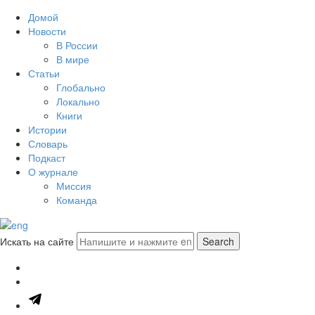
Домой
Новости
В России
В мире
Статьи
Глобально
Локально
Книги
Истории
Словарь
Подкаст
О журнале
Миссия
Команда
Искать на сайте